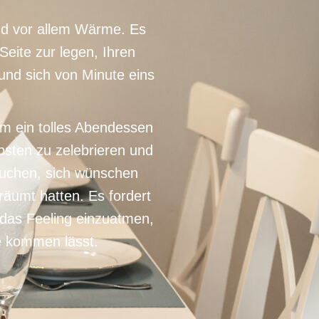
nd vor allem Wärme. Es
 Seite zur legen, Ihren
und sich von Minute eins
um ein tolles Abendessen
bsten zu zelebrieren und
rauchen, sich wünschen
räumt hatten. Es fordert
 das Feeling einzuatmen,
e kommen lässt.