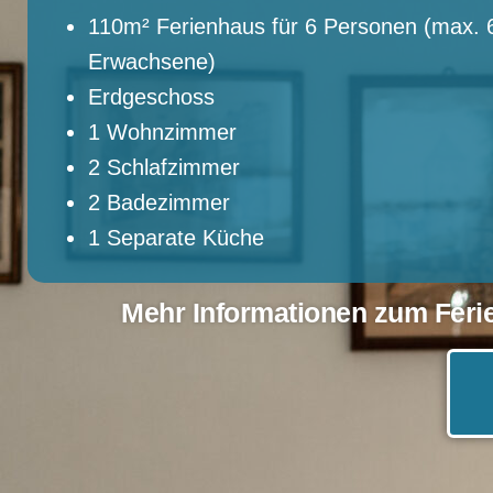
110m² Ferienhaus
für 6 Personen
(
max. 
Erwachsene
)
Erdgeschoss
1 Wohnzimmer
2 Schlafzimmer
2 Badezimmer
1 Separate Küche
Mehr Informationen zum Feri