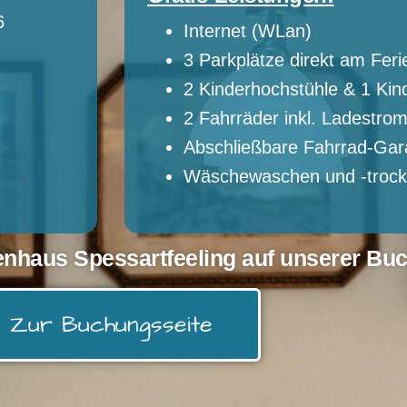
6
Internet (WLan)
3 Parkplätze direkt am Feri
2 Kinderhochstühle & 1 Kind
2 Fahrräder inkl. Ladestrom
Abschließbare Fahrrad-Ga
Wäschewaschen und -troc
enhaus Spessartfeeling auf unserer Bu
Zur Buchungsseite