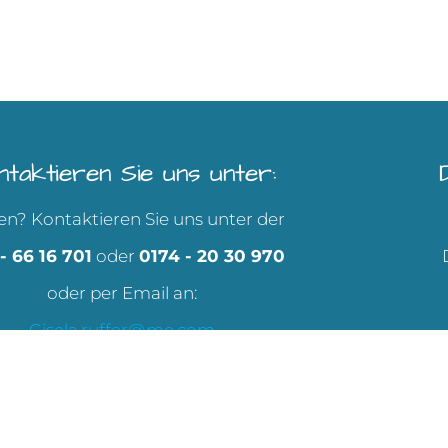
ntaktieren Sie uns unter:
en? Kontaktieren Sie uns unter der
- 66 16 701
oder
0174 - 20 30 970
oder per Email an:
Gisela.ruffer@me.com
2023 Ferienhaus Spessartfeeling