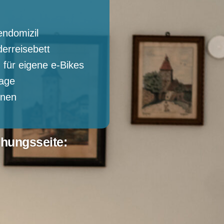
endomizil
erreisebett
 für eigene e-Bikes
rage
knen
chungsseite: