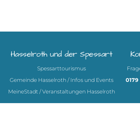
Hasselroth und der Spessart
Ko
Spessarttourismus
Frag
Gemeinde Hasselroth / Infos und Events
0179 
MeineStadt / Veranstaltungen Hasselroth
© 