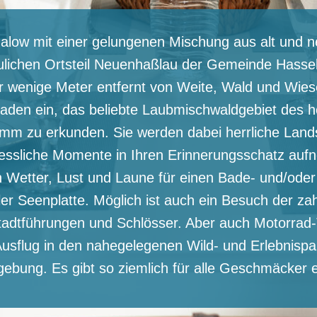
alow mit einer gelungenen Mischung aus alt und ne
lichen Ortsteil Neuenhaßlau der Gemeinde Hasselr
r wenige Meter entfernt von Weite, Wald und Wies
den ein, das beliebte Laubmischwaldgebiet des h
m zu erkunden. Sie werden dabei herrliche Lands
ssliche Momente in Ihren Erinnerungsschatz auf
ach Wetter, Lust und Laune für einen Bade- und/ode
r Seenplatte. Möglich ist auch ein Besuch der za
adtführungen und Schlösser. Aber auch Motorrad-
Ausflug in den nahegelegenen Wild- und Erlebnispa
gebung. Es gibt so ziemlich für alle Geschmäcker 