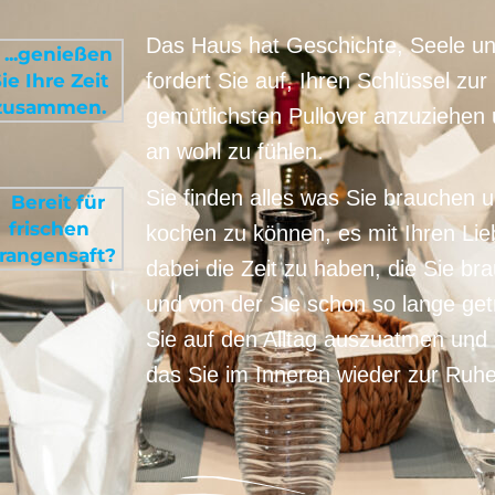
Das Haus hat Geschichte, Seele u
fordert Sie auf, Ihren Schlüssel zur
gemütlichsten Pullover anzuziehen 
an wohl zu fühlen.
Sie finden alles was Sie brauchen 
kochen zu können, es mit Ihren Lie
dabei die Zeit zu haben, die Sie b
und von der Sie schon so lange get
Sie auf den Alltag auszuatmen und
das Sie im Inneren wieder zur Ruh