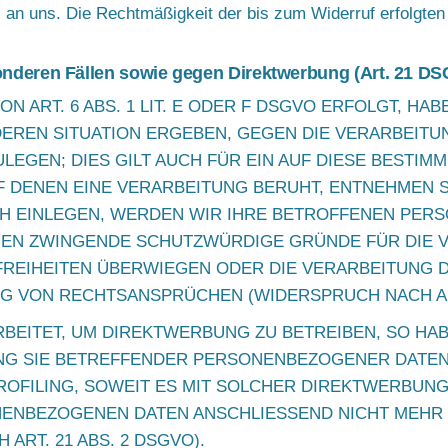
il an uns. Die Rechtmäßigkeit der bis zum Widerruf erfolgte
nderen Fällen sowie gegen Direktwerbung (Art. 21 D
ART. 6 ABS. 1 LIT. E ODER F DSGVO ERFOLGT, HAB
DEREN SITUATION ERGEBEN, GEGEN DIE VERARBEITU
GEN; DIES GILT AUCH FÜR EIN AUF DIESE BESTIM
F DENEN EINE VERARBEITUNG BERUHT, ENTNEHMEN S
H EINLEGEN, WERDEN WIR IHRE BETROFFENEN PER
NNEN ZWINGENDE SCHUTZWÜRDIGE GRÜNDE FÜR DIE 
 FREIHEITEN ÜBERWIEGEN ODER DIE VERARBEITUNG 
 VON RECHTSANSPRÜCHEN (WIDERSPRUCH NACH ART.
ITET, UM DIREKTWERBUNG ZU BETREIBEN, SO HABE
UNG SIE BETREFFENDER PERSONENBEZOGENER DATE
ROFILING, SOWEIT ES MIT SOLCHER DIREKTWERBUNG
NENBEZOGENEN DATEN ANSCHLIESSEND NICHT MEHR
RT. 21 ABS. 2 DSGVO).